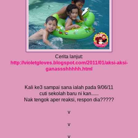
Cerita lanjut:
http://violetgloves.blogspot.com/2011/01/aksi-aksi-
ganassshhhhh.html
Kali ke3 sampai sana ialah pada 9/06/11
cuti sekolah baru ni kan......
Nak tengok aper reaksi, respon dia?????
v
v
v