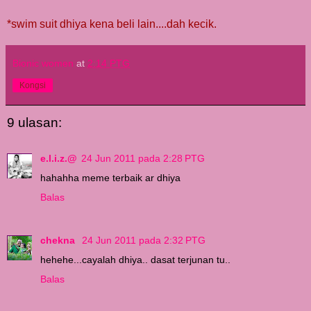
*swim suit dhiya kena beli lain....dah kecik.
Bionic women
at
2:14 PTG
Kongsi
9 ulasan:
e.l.i.z.@
24 Jun 2011 pada 2:28 PTG
hahahha meme terbaik ar dhiya
Balas
chekna
24 Jun 2011 pada 2:32 PTG
hehehe...cayalah dhiya.. dasat terjunan tu..
Balas