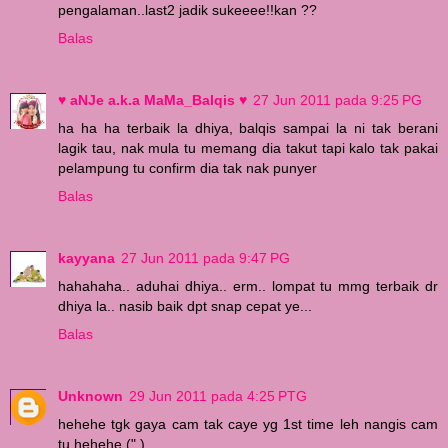
pengalaman..last2 jadik sukeeee!!kan ??
Balas
♥ aNJe a.k.a MaMa_Balqis ♥
27 Jun 2011 pada 9:25 PG
ha ha ha terbaik la dhiya, balqis sampai la ni tak berani
lagik tau, nak mula tu memang dia takut tapi kalo tak pakai
pelampung tu confirm dia tak nak punyer
Balas
kayyana
27 Jun 2011 pada 9:47 PG
hahahaha.. aduhai dhiya.. erm.. lompat tu mmg terbaik dr
dhiya la.. nasib baik dpt snap cepat ye...
Balas
Unknown
29 Jun 2011 pada 4:25 PTG
hehehe tgk gaya cam tak caye yg 1st time leh nangis cam
tu hehehe (",)